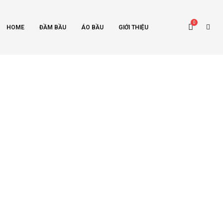
0
HOME
ĐẦM BẦU
ÁO BẦU
GIỚI THIỆU